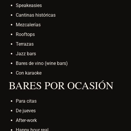
Speakeasies
Cantinas históricas
Mezcalerías
Rooftops
Terrazas
Jazz bars
Bares de vino (wine bars)
Con karaoke
BARES POR OCASIÓN
Para citas
De jueves
After-work
Happy hour real