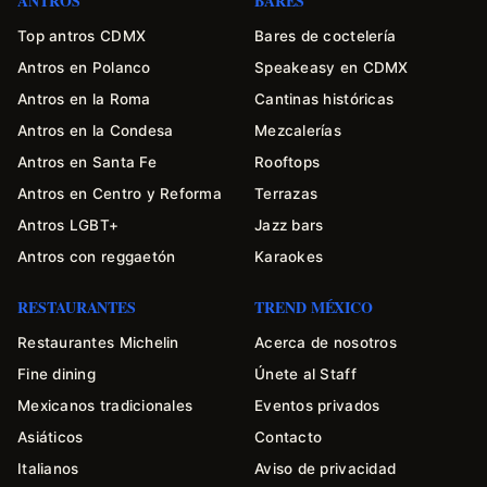
ANTROS
BARES
Top antros CDMX
Bares de coctelería
Antros en Polanco
Speakeasy en CDMX
Antros en la Roma
Cantinas históricas
Antros en la Condesa
Mezcalerías
Antros en Santa Fe
Rooftops
Antros en Centro y Reforma
Terrazas
Antros LGBT+
Jazz bars
Antros con reggaetón
Karaokes
RESTAURANTES
TREND MÉXICO
Restaurantes Michelin
Acerca de nosotros
Fine dining
Únete al Staff
Mexicanos tradicionales
Eventos privados
Asiáticos
Contacto
Italianos
Aviso de privacidad