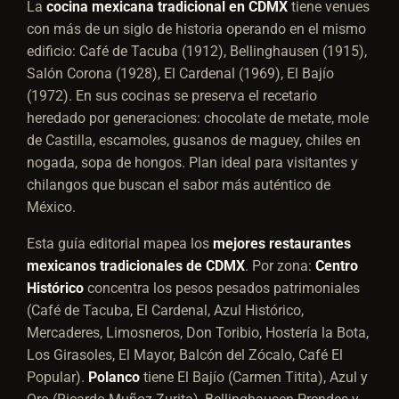
La
cocina mexicana tradicional en CDMX
tiene venues
con más de un siglo de historia operando en el mismo
edificio: Café de Tacuba (1912), Bellinghausen (1915),
Salón Corona (1928), El Cardenal (1969), El Bajío
(1972). En sus cocinas se preserva el recetario
heredado por generaciones: chocolate de metate, mole
de Castilla, escamoles, gusanos de maguey, chiles en
nogada, sopa de hongos. Plan ideal para visitantes y
chilangos que buscan el sabor más auténtico de
México.
Esta guía editorial mapea los
mejores restaurantes
mexicanos tradicionales de CDMX
. Por zona:
Centro
Histórico
concentra los pesos pesados patrimoniales
(Café de Tacuba, El Cardenal, Azul Histórico,
Mercaderes, Limosneros, Don Toribio, Hostería la Bota,
Los Girasoles, El Mayor, Balcón del Zócalo, Café El
Popular).
Polanco
tiene El Bajío (Carmen Titita), Azul y