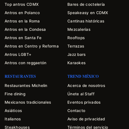
Top antros CDMX
Bares de coctelería
Antros en Polanco
Speakeasy en CDMX
Antros en la Roma
Cantinas históricas
Antros en la Condesa
Mezcalerías
Antros en Santa Fe
Rooftops
Antros en Centro y Reforma
Terrazas
Antros LGBT+
Jazz bars
Antros con reggaetón
Karaokes
RESTAURANTES
TREND MÉXICO
Restaurantes Michelin
Acerca de nosotros
Fine dining
Únete al Staff
Mexicanos tradicionales
Eventos privados
Asiáticos
Contacto
Italianos
Aviso de privacidad
Steakhouses
Términos del servicio