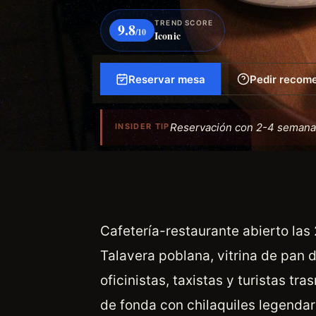
TREND SCORE
9.8
/10
Iconic
Reservar mesa
Pedir recom
Reservación con 2-4 semanas 
INSIDER TIP
Cafetería-restaurante abierto las
Talavera poblana, vitrina de pan 
oficinistas, taxistas y turistas 
de fonda con chilaquiles legendari