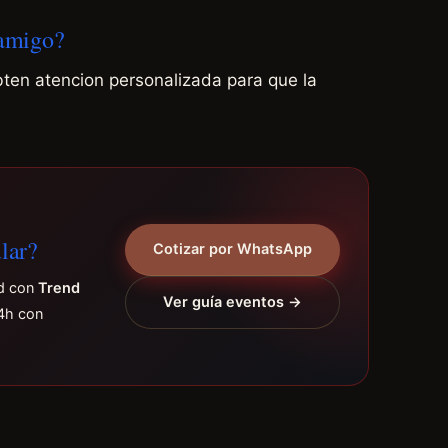
 amigo?
bten atencion personalizada para que la
lar?
Cotizar por WhatsApp
nd con
Trend
Ver guía eventos →
4h con