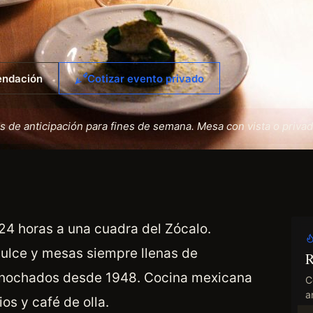
endación
Cotizar evento privado
de anticipación para fines de semana. Mesa con vista o privad
 24 horas a una cuadra del Zócalo.
dulce y mesas siempre llenas de
R
trasnochados desde 1948. Cocina mexicana
C
an
os y café de olla.