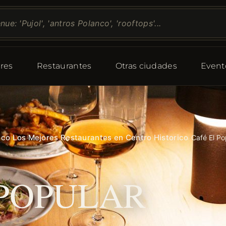
res
Restaurantes
Otras ciudades
Event
ico
Los Mejores Restaurantes en Centro Historico
›
›
Café El Po
 POPULAR