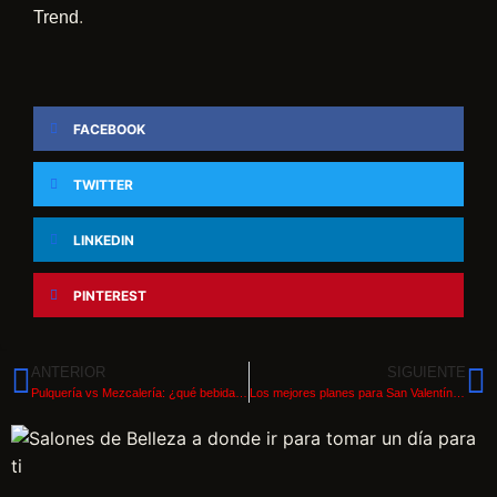
Trend
.
FACEBOOK
TWITTER
LINKEDIN
PINTEREST
ANTERIOR
SIGUIENTE
Pulquería vs Mezcalería: ¿qué bebida tradicional pedir en CDMX?
Los mejores planes para San Valentín en CDMX 2026