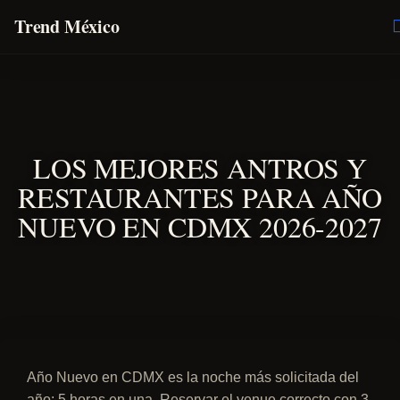
Trend México
O
E
LOS MEJORES ANTROS Y
RESTAURANTES PARA AÑO
NUEVO EN CDMX 2026-2027
Año Nuevo en CDMX es la noche más solicitada del
año: 5 horas en una. Reservar el venue correcto con 3-