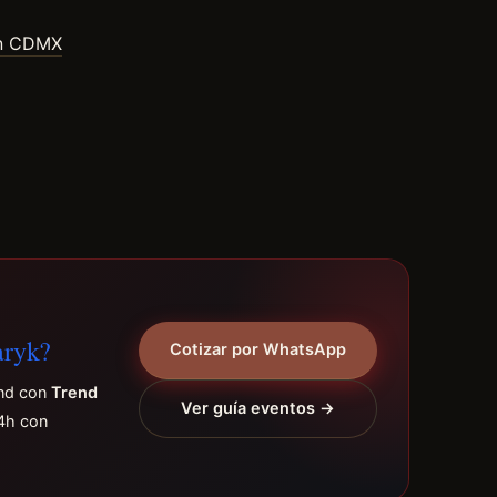
en CDMX
aryk?
Cotizar por WhatsApp
end con
Trend
Ver guía eventos →
4h con