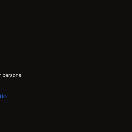
r persona
nto