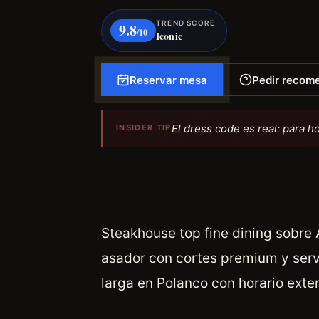
TREND SCORE
9.8
/10
Iconic
Reservar mesa
Pedir recom
El dress code es real: para h
INSIDER TIP
Steakhouse top fine dining sobre A
asador con cortes premium y serv
larga en Polanco con horario ext