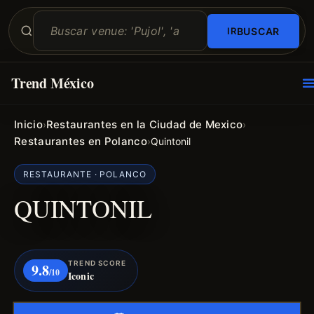
BUSCAR
Trend México
O
E
Inicio
Restaurantes en la Ciudad de Mexico
›
›
Restaurantes en Polanco
›
Quintonil
RESTAURANTE · POLANCO
QUINTONIL
TREND SCORE
9.8
/10
Iconic