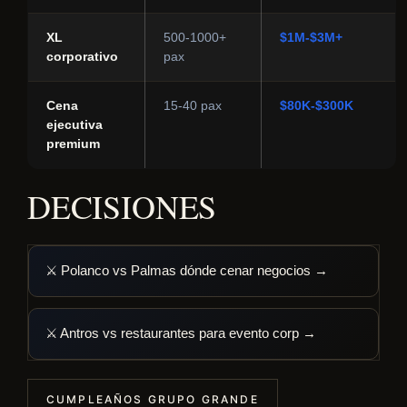
XL
500-1000+
$1M-$3M+
corporativo
pax
Cena
15-40 pax
$80K-$300K
ejecutiva
premium
DECISIONES
⚔️ Polanco vs Palmas dónde cenar negocios →
⚔️ Antros vs restaurantes para evento corp →
CUMPLEAÑOS GRUPO GRANDE