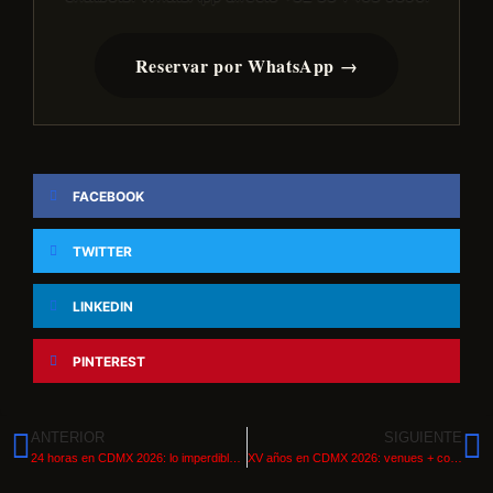
Reservar por WhatsApp →
FACEBOOK
TWITTER
LINKEDIN
PINTEREST
ANTERIOR
SIGUIENTE
24 horas en CDMX 2026: lo imperdible si solo tienes un día
XV años en CDMX 2026: venues + coordinación completa Trend México