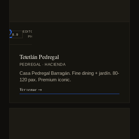
#2
EDITORIAL
8.9
PICK
Tetetlán Pedregal
PEDREGAL · HACIENDA
Casa Pedregal Barragán. Fine dining + jardín. 80-
120 pax. Premium iconic.
Ver venue →