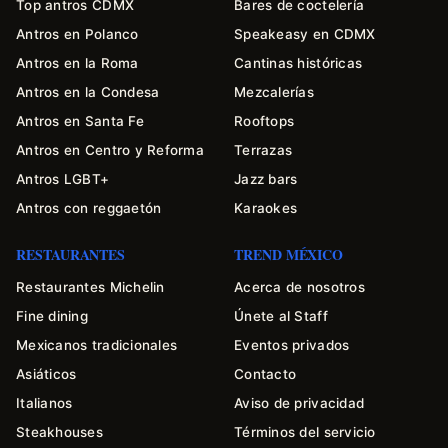
Top antros CDMX
Bares de coctelería
Antros en Polanco
Speakeasy en CDMX
Antros en la Roma
Cantinas históricas
Antros en la Condesa
Mezcalerías
Antros en Santa Fe
Rooftops
Antros en Centro y Reforma
Terrazas
Antros LGBT+
Jazz bars
Antros con reggaetón
Karaokes
RESTAURANTES
TREND MÉXICO
Restaurantes Michelin
Acerca de nosotros
Fine dining
Únete al Staff
Mexicanos tradicionales
Eventos privados
Asiáticos
Contacto
Italianos
Aviso de privacidad
Steakhouses
Términos del servicio