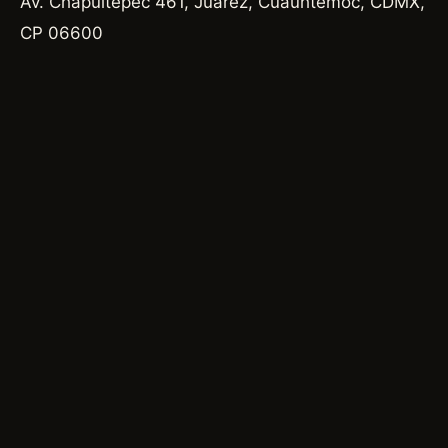
Av. Chapultepec 461, Juárez, Cuauhtémoc, CDMX,
CP 06600