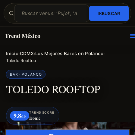
BUSCAR
Trend México
O
E
Inicio
CDMX
Los Mejores Bares en Polanco
›
›
›
Toledo Rooftop
BAR · POLANCO
TOLEDO ROOFTOP
TREND SCORE
9.8
/10
Iconic