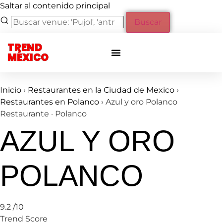
Saltar al contenido principal
Buscar
TREND
Otras ciudades
Eventos privados
MÉXICO
Inicio
›
Restaurantes en la Ciudad de Mexico
›
Restaurantes en Polanco
›
Azul y oro Polanco
Restaurante · Polanco
AZUL Y ORO
POLANCO
9.2
/10
Trend Score