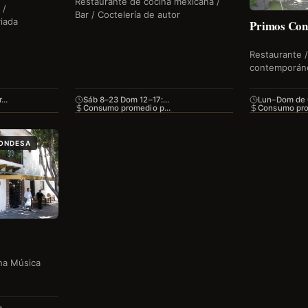
Restaurante de cocina mexicana /
 /
Bar / Coctelería de autor
iada
Primos Con
Restaurante /
contemporán
r…
Sáb 8–23 Dom 12–17:…
Lun–Dom de
Consumo promedio p…
Consumo pr
CONDESA
ina Música
m