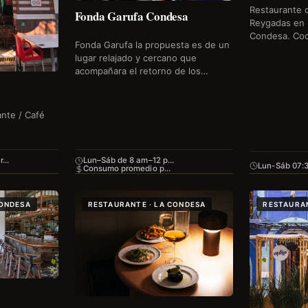
Restaurante c
Fonda Garufa Condesa
Reygadas en 
Condesa. Coc
Fonda Garufa la propuesta es de un
reconfortant
lugar relajado y cercano que
producto loca
acompañara el retorno de los
pizzas al ho
jóvenes al viejo barrio, aunado al
interés en una comida con corazón
y honesta fue la…
ante / Café
ar…
Lun–Sáb de 8 am–12 p…
Lun-Sáb 07:
Consumo promedio p…
CONDESA
RESTAURANTE · LA CONDESA
RESTAURAN