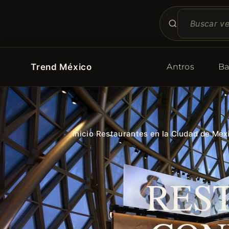
Trend México
Antros
Ba
Inicio
Restaurantes en la Ciudad de Mex
›
RES