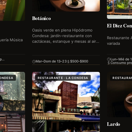
Botánico
El Diez Co
Oasis verde en plena Hipódromo
Condesa: jardín-restaurante con
Restaurante 
quería Música
cactáceas, estanque y mesas al aire
variada
libre. Cocina mexicana
contemporánea con producto local
en un setting botánico…
 p…
Lun–Mié de 
Mar–Dom de 13–23
$500-$900
Consumo pr
CONDESA
RESTAURANTE · LA CONDESA
RESTAURAN
Lardo