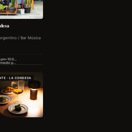
ndesa
Argentino / Bar Música
1 pm–10:0…
omedio p…
TE · LA CONDESA