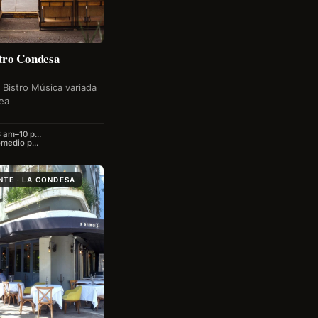
tro Condesa
 Bistro Música variada
ea
8 am–10 p…
omedio p…
TE · LA CONDESA