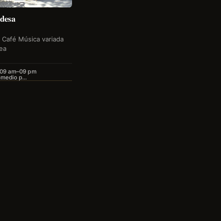
desa
 Café Música variada
ea
 09 am–09 pm
omedio p…