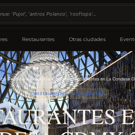
res
Restaurantes
Otras ciudades
Event
ico
Restaurantes en la Condesa
›
›
Restaurantes en La Condesa C
RESTAURANTES · GUÍA EDITORIAL
TAURANTES E