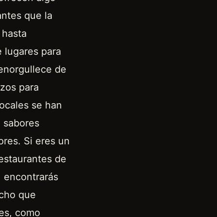
antes que la
 hasta
 lugares para
 enorgullece de
rzos para
locales se han
o sabores
ores. Si eres un
restaurantes de
, encontrarás
ucho que
les, como