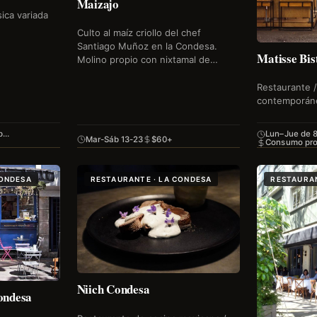
Maizajo
ica variada
Culto al maíz criollo del chef
Santiago Muñoz en la Condesa.
Matisse Bis
Molino propio con nixtamal de
maíces nativos, barra de tacos sin
reserva abajo y restaurante con
Restaurante /
menú degustación…
contemporán
 p…
Lun–Jue de 
Mar-Sáb 13-23
$60+
Consumo pr
CONDESA
RESTAURANTE · LA CONDESA
RESTAURAN
Niich Condesa
ondesa