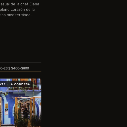
asual de la chef Elena
pleno corazón de la
ina mediterránea
e con énfasis en
l: pastas frescas,
rno…
30-23
$400-$600
TE · LA CONDESA