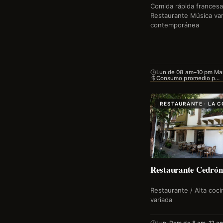
Comida rápida francesa
Restaurante Música var
contemporánea
Lun de 08 am–10 pm Ma
Consumo promedio p…
RESTAURANTE · LA 
Restaurante Cedrón
Restaurante / Alta coc
variada
Lun–Dom de 8 am–12 a