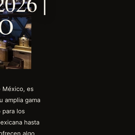
26 |
O
e México, es
su amplia gama
 para los
mexicana hasta
 ofrecen algo