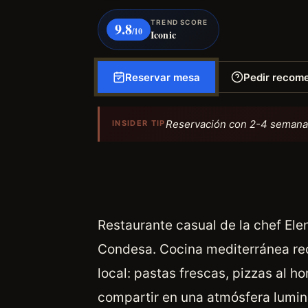
TREND SCORE
9.8
/10
Iconic
Reservar mesa
Pedir recom
Reservación con 2-4 semanas 
INSIDER TIP
Restaurante casual de la chef El
Condesa. Cocina mediterránea rec
local: pastas frescas, pizzas al h
compartir en una atmósfera lumino