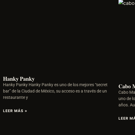
Hanky Panky
Hanky Panky Hanky Panky es uno de los mejores “secret
Cabo 
bar” de la Ciudad de México, su acceso es a través de un
Cabo Mad
restaurante y
uno de l
años. A
LEER MÁS »
LEER M