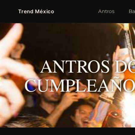
Trend México
Antros
Ba
ANTROS D
CUMPLEAÑOS