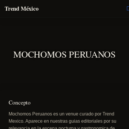
Trend México
O
E
MOCHOMOS PERUANOS
Concepto
Mochomos Peruanos es un venue curado por Trend
Mexico. Aparece en nuestras guias editoriales por su
relevancia en la escena nocturna y gastronomica de