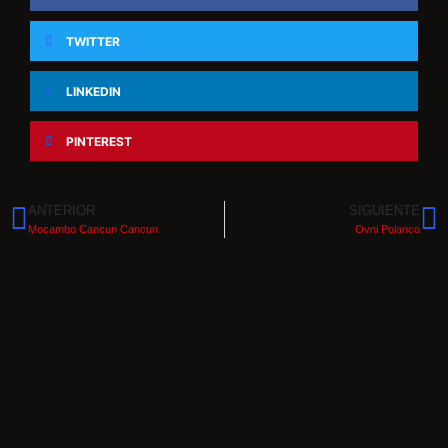
TWITTER
LINKEDIN
PINTEREST
ANTERIOR
SIGUIENTE
Mocambo Cancun Cancun
Ovni Polanco