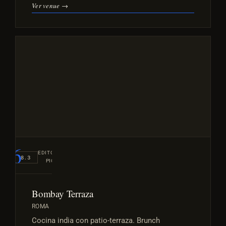
Ver venue →
#6
EDITORIAL
8.3
PICK
Bombay Terraza
ROMA
Cocina india con patio-terraza. Brunch