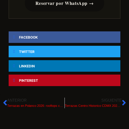
Reservar por WhatsApp →
FACEBOOK
TWITTER
LINKEDIN
PINTEREST
ANTERIOR
SIGUIENTE
Terrazas en Polanco 2026: rooftops curados | Trend Mexico
Terrazas Centro Historico CDMX 2026 | Trend Mexico