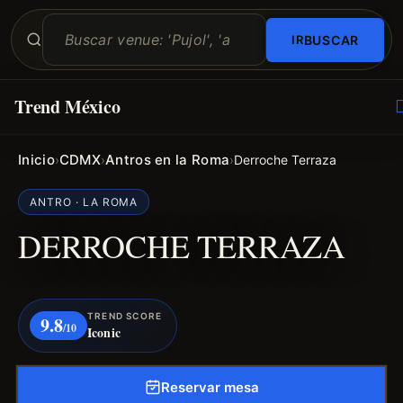
BUSCAR
Trend México
O
E
Inicio
CDMX
Antros en la Roma
›
›
›
Derroche Terraza
ANTRO · LA ROMA
DERROCHE TERRAZA
TREND SCORE
9.8
/10
Iconic
Reservar mesa