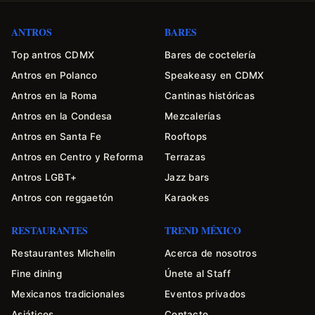
ANTROS
BARES
Top antros CDMX
Bares de coctelería
Antros en Polanco
Speakeasy en CDMX
Antros en la Roma
Cantinas históricas
Antros en la Condesa
Mezcalerías
Antros en Santa Fe
Rooftops
Antros en Centro y Reforma
Terrazas
Antros LGBT+
Jazz bars
Antros con reggaetón
Karaokes
RESTAURANTES
TREND MÉXICO
Restaurantes Michelin
Acerca de nosotros
Fine dining
Únete al Staff
Mexicanos tradicionales
Eventos privados
Asiáticos
Contacto