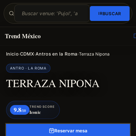
BUSCAR
Trend México
O
E
Inicio
CDMX
Antros en la Roma
›
›
›
Terraza Nipona
ANTRO · LA ROMA
TERRAZA NIPONA
TREND SCORE
9.8
/10
Iconic
Reservar mesa