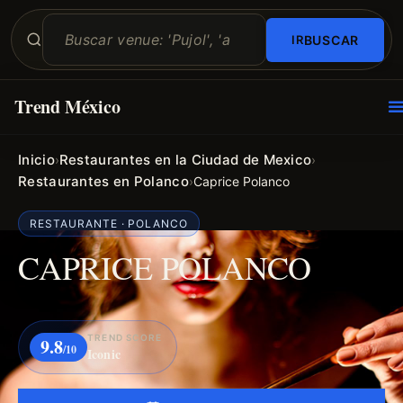
BUSCAR
Trend México
O
E
Inicio
Restaurantes en la Ciudad de Mexico
›
›
Restaurantes en Polanco
›
Caprice Polanco
RESTAURANTE · POLANCO
CAPRICE POLANCO
TREND SCORE
9.8
/10
Iconic