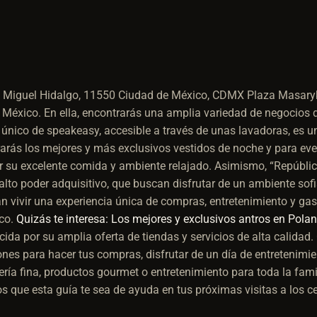
cc, Miguel Hidalgo, 11550 Ciudad de México, CDMX
Plaza Masaryk
 México. En ella, encontrarás una amplia variedad de negocios d
e único de speakeasy, accesible a través de unas lavadoras, es 
arás los mejores y más exclusivos vestidos de noche y para eve
or su excelente comida y ambiente relajado. Asimismo, “República
lto poder adquisitivo, que buscan disfrutar de un ambiente sofis
an vivir una experiencia única de compras, entretenimiento y ga
ico.
Quizás te interesa: Los mejores y exclusivos antros en Pola
da por su amplia oferta de tiendas y servicios de alta calidad.
nes para hacer tus compras, disfrutar de un día de entretenimien
ría fina, productos gourmet o entretenimiento para toda la fami
 que esta guía te sea de ayuda en tus próximas visitas a los c