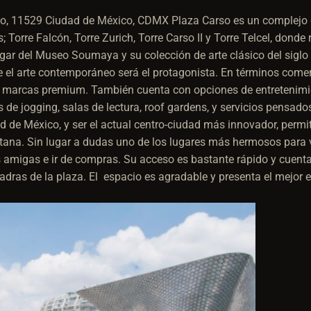
go, 11529 Ciudad de México, CDMX
Plaza Carso es un complejo 
; Torre Falcón, Torre Zurich, Torre Carso II y Torre Telcel, donde
ogar del Museo Soumaya y su colección de arte clásico del siglo 
el arte contemporáneo será el protagonista. En términos comerc
y marcas premium. También cuenta con opciones de entretenimi
de jogging, salas de lectura, roof gardens, y servicios pensado
ad de México, y ser el actual centro-ciudad más innovador, permi
itana.
Sin lugar a dudas uno de los lugares más hermosos para v
s amigas e ir de compras. Su acceso es bastante rápido y cuent
dras de la plaza. El espacio es agradable y presenta el mejor e