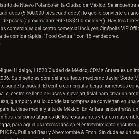
 distrito de Nuevo Polanco en la Ciudad de México. Se encuentra
drados (5,600,000 pies cuadrados), lo que lo convierte en uno
es de pesos (aproximadamente US$400 millones). Hay tres torres
 comerciales del centro comercial incluyen Cinépolis VIP, Offi
a de comida rápida, “Food Central” con 15 vendedores.
 Miguel Hidalgo, 11520 Ciudad de México, CDMX
Antara es un im
 2006. Su diseño es obra del arquitecto mexicano Javier Sordo
arte sur de la ciudad. El centro comercial alberga numerosos conc
 el centro se llena de luces y nieve artificial para crear un amb
elleza, glamour y estilo, donde las compras se convierten en una 
 para la clase media y alta de México. En Antara, encontrarás u
niños, así como algunos de los restaurantes y bares más emble
agga
, para aquellos interesados en el entretenimiento nocturno
HORA, Pull and Bear y Abercrombie & Fitch. Sin duda es un des