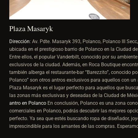
Plaza Masaryk
Dirección
:
Av. Pdte. Masaryk 393, Polanco, Polanco III Se
ubicada en el prestigioso barrio de Polanco en la Ciudad de
Entre ellos, el popular Vanderbilt, conocido por su ambient
exclusivos de la ciudad. Además, en Roca Boutique encontr
también alberga el restaurante-bar “Barezzito”, conocido p
Polanco” son otros antros exclusivos para aquellos con un a
Plaza Masaryk es el lugar perfecto para aquellos que busc
las zonas más exclusivas y deseadas de la Ciudad de Méx
antro en Polanco
En conclusión, Polanco es una zona conoci
comerciales en Polanco, podrás descubrir las mejores opcio
perfecto. Ya sea que estés buscando ropa de diseñador, joye
imprescindible para los amantes de las compras. Esperamos