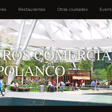
res
Restaurantes
Otras ciudades
Event
TROS COMERCIA
POLANCO