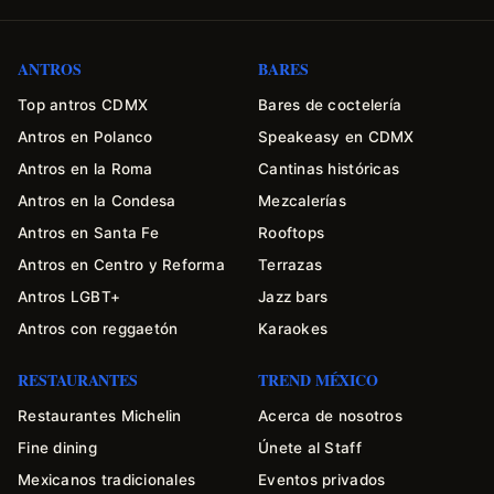
ANTROS
BARES
Top antros CDMX
Bares de coctelería
Antros en Polanco
Speakeasy en CDMX
Antros en la Roma
Cantinas históricas
Antros en la Condesa
Mezcalerías
Antros en Santa Fe
Rooftops
Antros en Centro y Reforma
Terrazas
Antros LGBT+
Jazz bars
Antros con reggaetón
Karaokes
RESTAURANTES
TREND MÉXICO
Restaurantes Michelin
Acerca de nosotros
Fine dining
Únete al Staff
Mexicanos tradicionales
Eventos privados