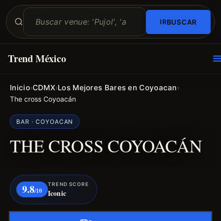
BUSCAR
Trend México
O
E
Inicio
CDMX
Los Mejores Bares en Coyoacan
›
›
›
The cross Coyoacán
BAR · COYOACAN
THE CROSS COYOACÁN
TREND SCORE
9.8
/10
Iconic