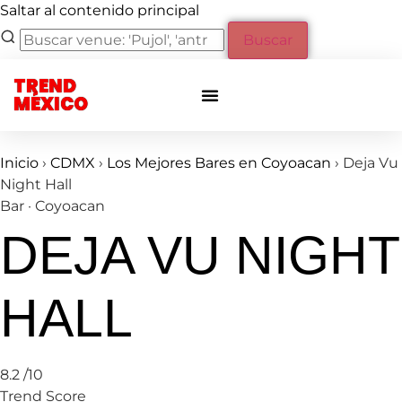
Saltar al contenido principal
Buscar
TREND
Otras ciudades
Eventos privados
MÉXICO
Inicio
›
CDMX
›
Los Mejores Bares en Coyoacan
›
Deja Vu
Night Hall
Bar · Coyoacan
DEJA VU NIGHT
HALL
8.2
/10
Trend Score