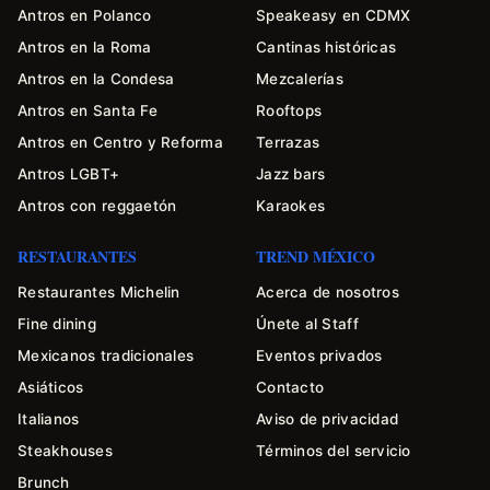
Antros en Polanco
Speakeasy en CDMX
Antros en la Roma
Cantinas históricas
Antros en la Condesa
Mezcalerías
Antros en Santa Fe
Rooftops
Antros en Centro y Reforma
Terrazas
Antros LGBT+
Jazz bars
Antros con reggaetón
Karaokes
RESTAURANTES
TREND MÉXICO
Restaurantes Michelin
Acerca de nosotros
Fine dining
Únete al Staff
Mexicanos tradicionales
Eventos privados
Asiáticos
Contacto
Italianos
Aviso de privacidad
Steakhouses
Términos del servicio
Brunch