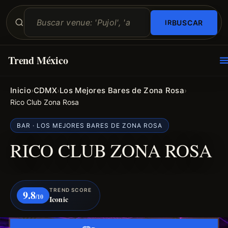
BUSCAR
Trend México
O
E
Inicio
CDMX
Los Mejores Bares de Zona Rosa
›
›
›
Rico Club Zona Rosa
BAR · LOS MEJORES BARES DE ZONA ROSA
RICO CLUB ZONA ROSA
TREND SCORE
9.8
/10
Iconic