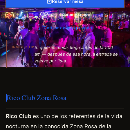
Reservar mesa
Pedir recomendación
Cotizar evento privado
Si quieres mesa, llega antes de la 1:00
INSIDER TIP
am — después de esa hora la entrada se
vuelve por lista.
Rico Club Zona Rosa
Rico Club
es uno de los referentes de la vida
nocturna en la conocida Zona Rosa de la