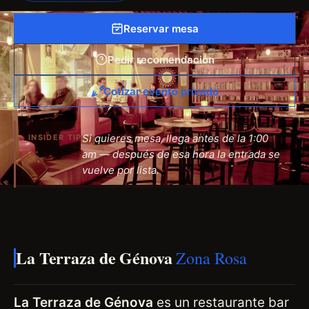
Reservar mesa
Pedir recomendación
Cotizar evento privado
Si quieres mesa, llega antes de la 1:00
INSIDER TIP
am — después de esa hora la entrada se
vuelve por lista.
La Terraza de Génova
Zona Rosa
La Terraza de Génova
es un restaurante bar