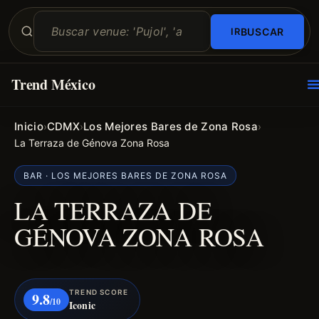
BUSCAR
Trend México
O
E
Inicio
CDMX
Los Mejores Bares de Zona Rosa
›
›
›
La Terraza de Génova Zona Rosa
BAR · LOS MEJORES BARES DE ZONA ROSA
LA TERRAZA DE
GÉNOVA ZONA ROSA
TREND SCORE
9.8
/10
Iconic