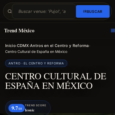
BUSCAR
Trend México
O
E
Inicio
CDMX
Antros en el Centro y Reforma
›
›
›
Centro Cultural de España en México
ANTRO · EL CENTRO Y REFORMA
CENTRO CULTURAL DE
ESPAÑA EN MÉXICO
TREND SCORE
9.7
/10
Iconic