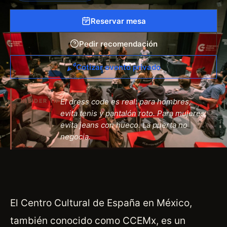
Reservar mesa
Pedir recomendación
Cotizar evento privado
El dress code es real: para hombres,
INSIDER TIP
evita tenis y pantalón roto. Para mujeres,
evita jeans con hueco. La puerta no
negocia.
El Centro Cultural de España en México,
también conocido como CCEMx, es un