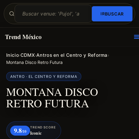
BUSCAR
Trend México
O
E
Inicio
CDMX
Antros en el Centro y Reforma
›
›
›
Montana Disco Retro Futura
ANTRO · EL CENTRO Y REFORMA
MONTANA DISCO
RETRO FUTURA
TREND SCORE
9.8
/10
Iconic