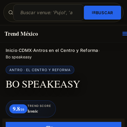
BUSCAR
Trend México
O
E
Inicio
CDMX
Antros en el Centro y Reforma
›
›
›
Bo speakeasy
ANTRO · EL CENTRO Y REFORMA
BO SPEAKEASY
TREND SCORE
9.8
/10
Iconic