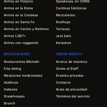
Antros en Polanco
Speakeasy en CDMX
Antros en la Roma
Cantinas históricas
Antros en la Condesa
Mezcalerías
Antros en Santa Fe
Rooftops
Antros en Centro y Reforma
Terrazas
Antros LGBT+
Jazz bars
Antros con reggaetón
Karaokes
RESTAURANTES
TREND MÉXICO
Restaurantes Michelin
Acerca de nosotros
Fine dining
Únete al Staff
Mexicanos tradicionales
Eventos privados
Asiáticos
Contacto
Italianos
Aviso de privacidad
Steakhouses
Términos del servicio
Brunch