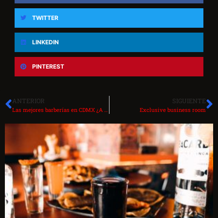
TWITTER
LINKEDIN
PINTEREST
ANTERIOR
SIGUIENTE
Las mejores barberías en CDMX ¿A quién confiar tu cabello?
Exclusive business room