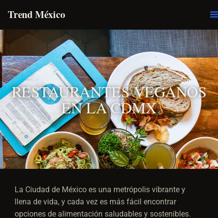
Trend México
O
E
RESTAURANTES VEGANOS
EN LA CDMX
La Ciudad de México es una metrópolis vibrante y
llena de vida, y cada vez es más fácil encontrar
opciones de alimentación saludables y sostenibles.