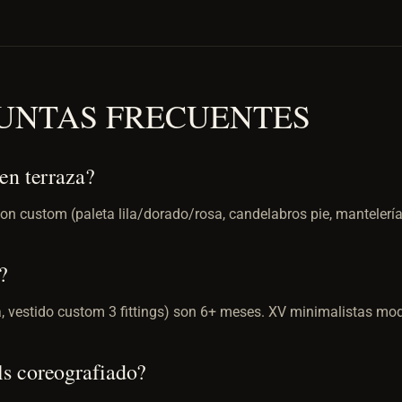
UNTAS FRECUENTES
en terraza?
on custom (paleta lila/dorado/rosa, candelabros pie, mantelerí
?
a, vestido custom 3 fittings) son 6+ meses. XV minimalistas m
s coreografiado?