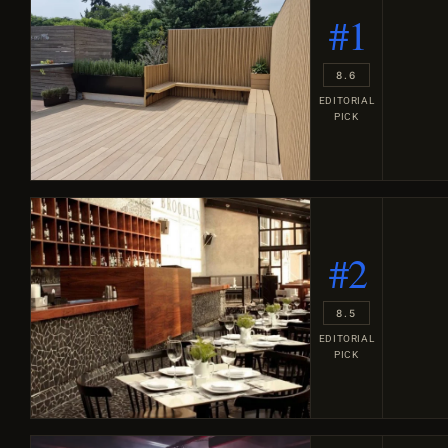
#1
8.6
EDITORIAL
PICK
#2
8.5
EDITORIAL
PICK