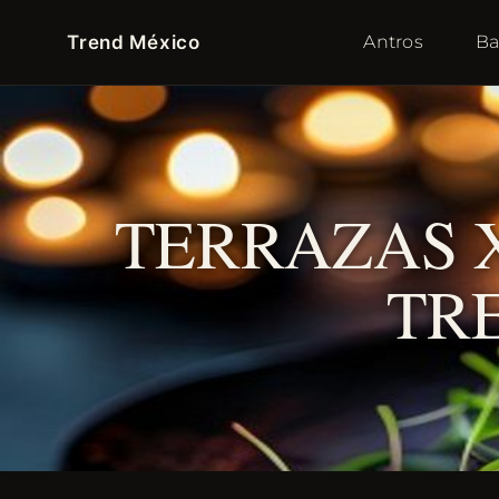
Trend México
Antros
Ba
TERRAZAS X
TR