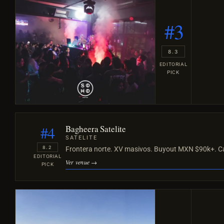
#3
8.3
EDITORIAL
PICK
#4
Bagheera Satelite
SATELITE
8.2
Frontera norte. XV masivos. Buyout MXN $90k+. C
EDITORIAL
Ver venue →
PICK