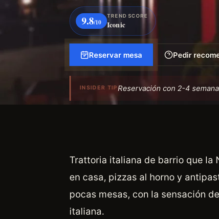
TREND SCORE
9.8
/10
Iconic
Reservar mesa
Pedir recom
Reservación con 2-4 semanas 
INSIDER TIP
Trattoria italiana de barrio que l
en casa, pizzas al horno y antipas
pocas mesas, con la sensación d
italiana.