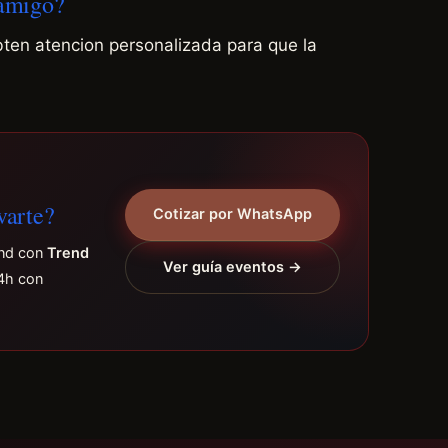
 amigo?
bten atencion personalizada para que la
varte?
Cotizar por WhatsApp
end con
Trend
Ver guía eventos →
4h con