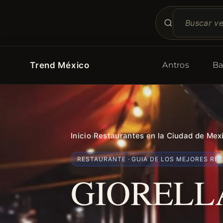
Trend México
Antros
Ba
Inicio
Restaurantes en la Ciudad de Mex
›
RESTAURANTE · GUIA DE LOS MEJORES RE
GIORELL