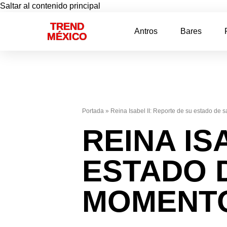
Saltar al contenido principal
TREND
Antros
Bares
MÉXICO
Portada
»
Reina Isabel II: Reporte de su estado de 
REINA IS
ESTADO 
MOMENT