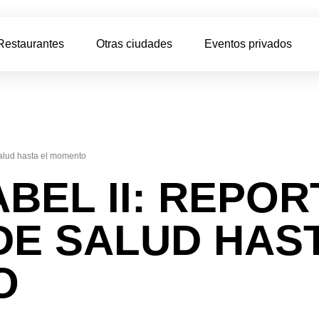
Restaurantes
Otras ciudades
Eventos privados
salud hasta el momento
ABEL II: REPOR
DE SALUD HAST
O