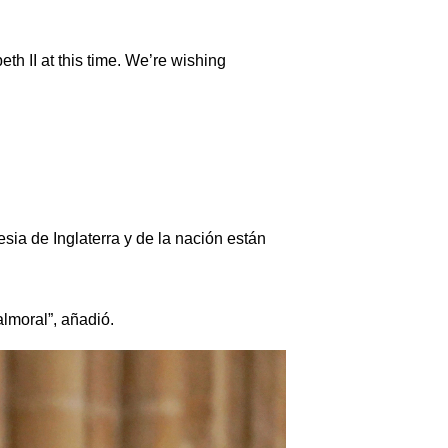
h II at this time. We’re wishing
esia de Inglaterra y de la nación están
almoral”, añadió.