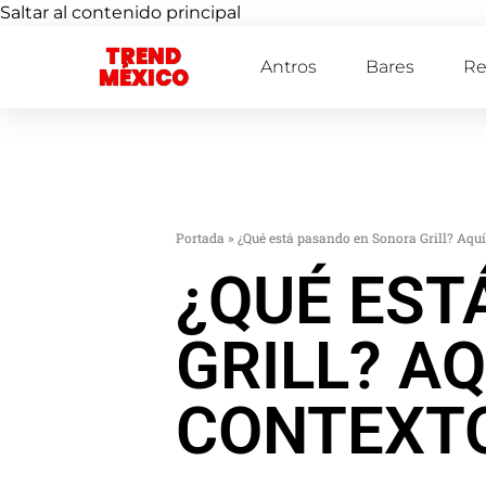
Saltar al contenido principal
TREND
Antros
Bares
Re
MÉXICO
Portada
»
¿Qué está pasando en Sonora Grill? Aquí
¿QUÉ EST
GRILL? A
CONTEXT