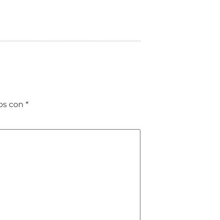
dos con
*