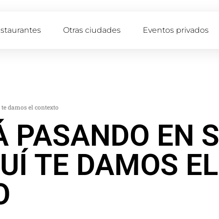
staurantes
Otras ciudades
Eventos privados
 te damos el contexto
Á PASANDO EN 
QUÍ TE DAMOS EL
O