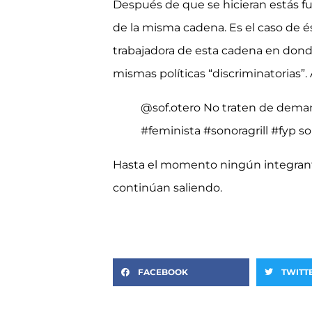
Después de que se hicieran estás f
de la misma cadena. Es el caso de é
trabajadora de esta cadena en donde
mismas políticas “discriminatorias”. 
@sof.otero
No traten de dema
#feminista
#sonoragrill
#fyp
so
Hasta el momento ningún integrante 
continúan saliendo.
FACEBOOK
TWITT