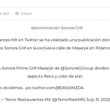
4, 2022
5:59 pm
rantes MX en Twitter se ha viralizado una publicación do
s Sonora Grill en la exclusiva calle de Masaryk en Polanc
n Sonora Prime Grill Masaryk de
@SonoraGGroup
dividen
aspecto físico y color de piel.
s dividimos…
pic.twitter.com/j8OEb0MZDA
— Terror Restaurantes MX (@TerrorRestMX)
July 31, 2022