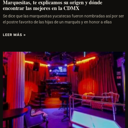
Marquesitas, te explicamos su origen y dónde
encontrar las mejores en la CDMX
Se dice que las marquesitas yucatecas fueron nombradas así por ser
el postre favorito de las hijas de un marqués y en honor a ellas
LEER MÁS »