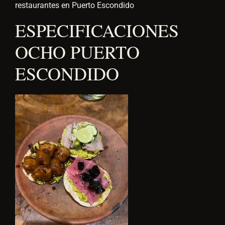
restaurantes en Puerto Escondido
ESPECIFICACIONES
OCHO PUERTO
ESCONDIDO