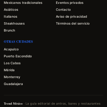
Mexicanos tradicionales
Eventos privados
Asiáticos
Contacto
Italianos
Aviso de privacidad
Steakhouses
Términos del servicio
Brunch
OTRAS CIUDADES
Acapulco
Puerto Escondido
Los Cabos
Mérida
Monterrey
Guadalajara
Trend México
· La guía editorial de antros, bares y restaurantes