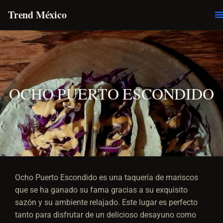
Trend México
O
E
OCHO PUERTO ESCONDIDO
Ocho Puerto Escondido es una taquería de mariscos
que se ha ganado su fama gracias a su exquisito
sazón y su ambiente relajado. Este lugar es perfecto
tanto para disfrutar de un delicioso desayuno como