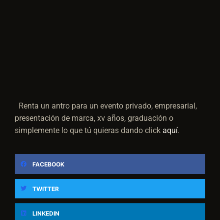
Renta un antro para un evento privado, empresarial,
presentación de marca, xv años, graduación o
simplemente lo que tú quieras dando click
aquí
.
FACEBOOK
TWITTER
LINKEDIN