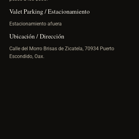
Valet Parking / Estacionamiento
Estacionamiento afuera
Ubicación / Dirección
Calle del Morro Brisas de Zicatela, 70934 Puerto
Escondido, Oax.