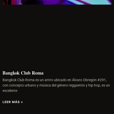
Bangkok Club Roma
Bangkok Club Roma es un antro ubicado en Álvaro Obregón #291,
con concepto urbano y música del género reggaetón y hip hop, es un
excelente
LEER MÁS »