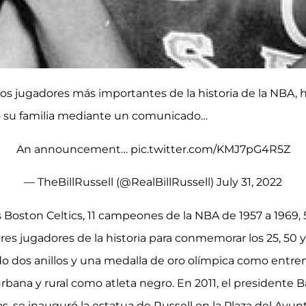
 los jugadores más importantes de la historia de la NBA, 
o su familia mediante un comunicado…
An announcement…
pic.twitter.com/KMJ7pG4R5Z
— TheBillRussell (@RealBillRussell)
July 31, 2022
os Boston Celtics, 11 campeones de la NBA de 1957 a 1969, 
s jugadores de la historia para conmemorar los 25, 50 
dos anillos y una medalla de oro olímpica como entren
urbana y rural como atleta negro. En 2011, el presidente 
os, se inauguró la estatua de Russell en la Plaza del Ay