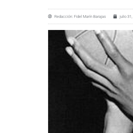
Redacción:
Fidel Marín Barajas
julio 31