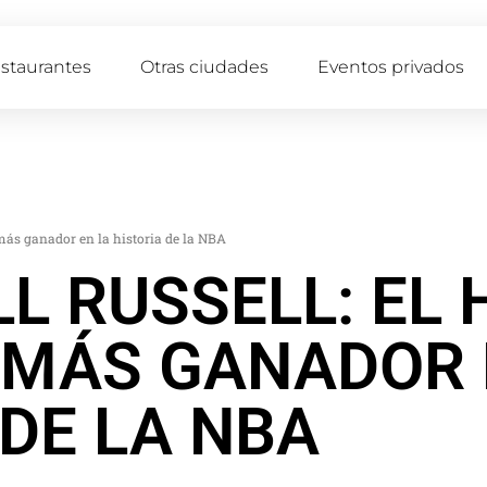
staurantes
Otras ciudades
Eventos privados
 más ganador en la historia de la NBA
L RUSSELL: EL 
MÁS GANADOR 
 DE LA NBA