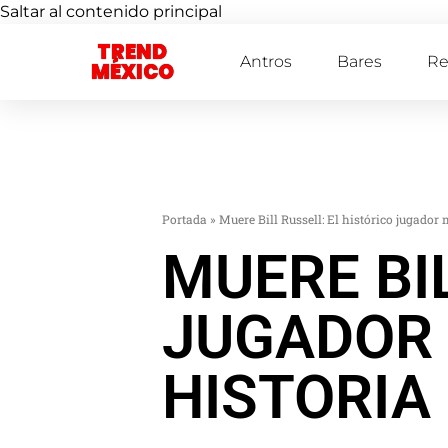
Saltar al contenido principal
TREND
Antros
Bares
Re
MÉXICO
Portada
»
Muere Bill Russell: El histórico jugador
MUERE BIL
JUGADOR 
HISTORIA