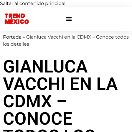
Saltar al contenido principal
TREND
Otras ciudades
Eventos privados
MÉXICO
Portada
»
Gianluca Vacchi en la CDMX – Conoce todos
los detalles
GIANLUCA
VACCHI EN LA
CDMX –
CONOCE