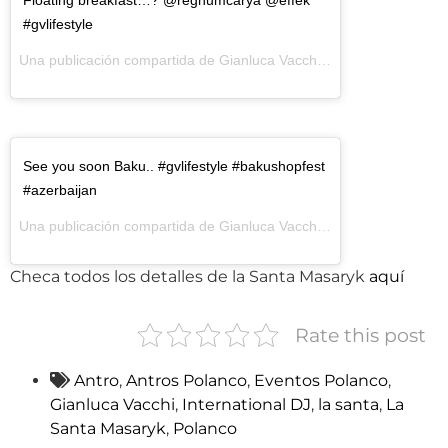
Floating breakfast…? @regnumcarya @effek
#gvlifestyle
Una publicación compartida de Gianluca Vacchi (@gianlucavacchi) el
See you soon Baku.. #gvlifestyle #bakushopfest
#azerbaijan
Una publicación compartida de Gianluca Vacchi (@gianlucavacchi) el
Checa todos los detalles de la Santa Masaryk
aquí
Rate this post
Antro
,
Antros Polanco
,
Eventos Polanco
,
Gianluca Vacchi
,
International DJ
,
la santa
,
La
Santa Masaryk
,
Polanco