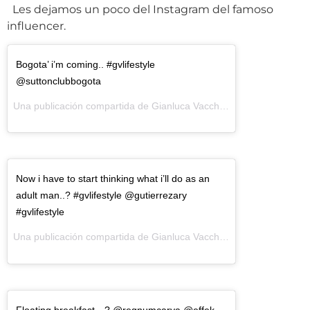
Les dejamos un poco del Instagram del famoso
influencer.
Bogota’ i’m coming.. #gvlifestyle
@suttonclubbogota
Una publicación compartida de Gianluca Vacchi (@gianlucavacchi) el
Now i have to start thinking what i’ll do as an
adult man..? #gvlifestyle @gutierrezary
#gvlifestyle
Una publicación compartida de Gianluca Vacchi (@gianlucavacchi) el