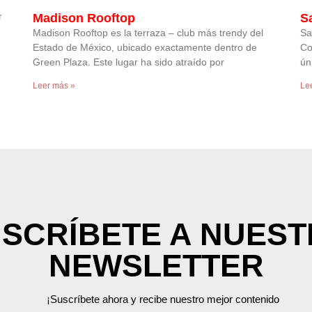
r
Madison Rooftop
Sa
Madison Rooftop es la terraza – club más trendy del
Sa
Estado de México, ubicado exactamente dentro de
Co
Green Plaza. Este lugar ha sido atraído por
ún
Leer más »
Le
SCRÍBETE A NUES
NEWSLETTER
¡Suscríbete ahora y recibe nuestro mejor contenido