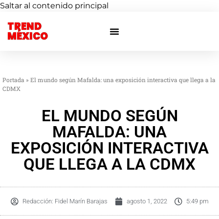
Saltar al contenido principal
TREND
Otras ciudades
Eventos privados
MÉXICO
Portada
»
El mundo según Mafalda: una exposición interactiva que llega a la
CDMX
EL MUNDO SEGÚN
MAFALDA: UNA
EXPOSICIÓN INTERACTIVA
QUE LLEGA A LA CDMX
Redacción:
Fidel Marín Barajas
agosto 1, 2022
5:49 pm