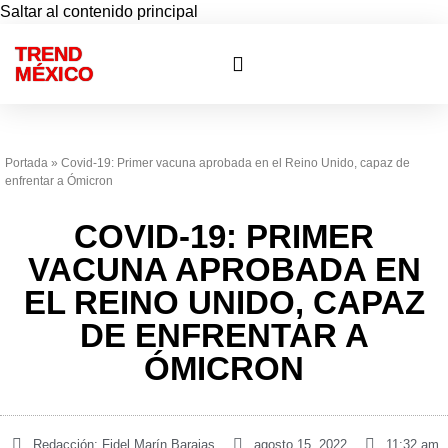
Saltar al contenido principal
TREND
Otras ciudades
Eventos privados
MÉXICO
Portada
»
Covid-19: Primer vacuna aprobada en el Reino Unido, capaz de
enfrentar a Ómicron
COVID-19: PRIMER
VACUNA APROBADA EN
EL REINO UNIDO, CAPAZ
DE ENFRENTAR A
ÓMICRON
Redacción:
Fidel Marín Barajas
agosto 15, 2022
11:32 am