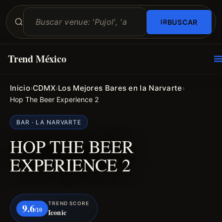
BUSCAR
Trend México
O
E
Inicio
CDMX
Los Mejores Bares en la Narvarte
›
›
›
Hop The Beer Experience 2
BAR · LA NARVARTE
HOP THE BEER
EXPERIENCE 2
TREND SCORE
9.6
/10
Iconic