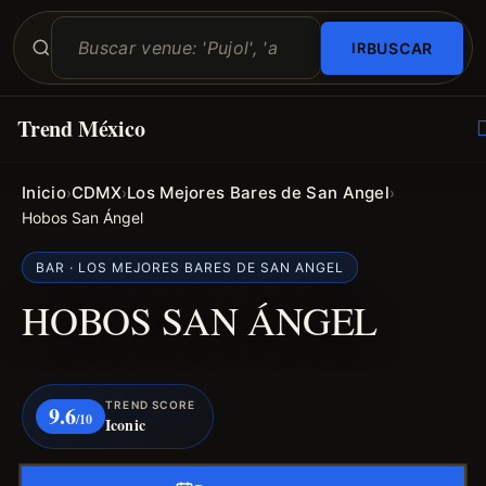
BUSCAR
Trend México
O
E
Inicio
CDMX
Los Mejores Bares de San Angel
›
›
›
Hobos San Ángel
BAR · LOS MEJORES BARES DE SAN ANGEL
HOBOS SAN ÁNGEL
TREND SCORE
9.6
/10
Iconic