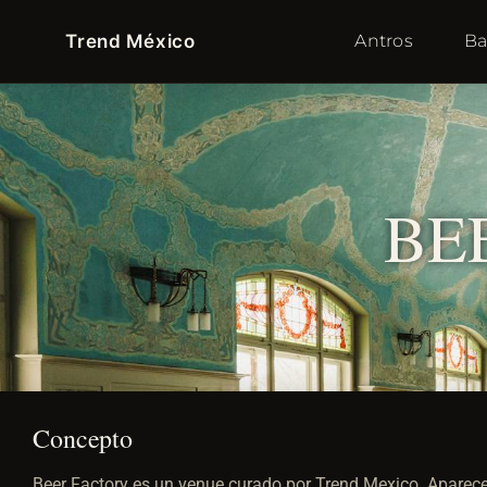
Trend México
Antros
Ba
BE
Concepto
Beer Factory es un venue curado por Trend Mexico. Aparece 