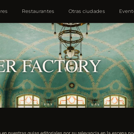
res
Restaurantes
Otras ciudades
Event
ER FACTORY
en nuestras guias editoriales por su relevancia en la escena n