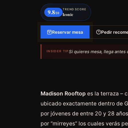
TREND SCORE
9.8
/10
Iconic
Reservar mesa
Pedir recom
Si quieres mesa, llega antes 
INSIDER TIP
Madison Rooftop
es la terraza – 
ubicado exactamente dentro de Gr
por jóvenes de entre 20 y 28 años
por “mirreyes” los cuales verás p