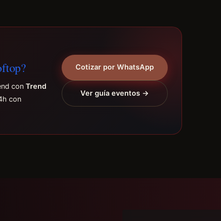
oftop?
Cotizar por WhatsApp
rend con
Trend
Ver guía eventos →
4h con