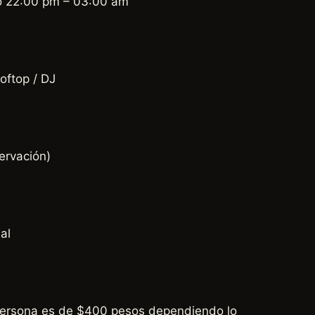
o 22:00 pm – 03:00 am
ooftop / DJ
servación)
mal
persona es de $400 pesos dependiendo lo