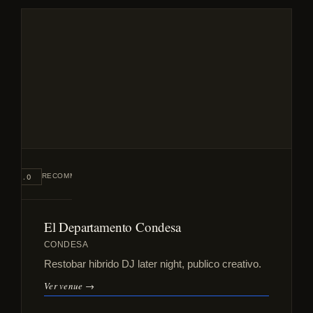
#4
RECOMMENDED
8.0
El Departamento Condesa
CONDESA
Restobar hibrido DJ later night, publico creativo.
Ver venue →