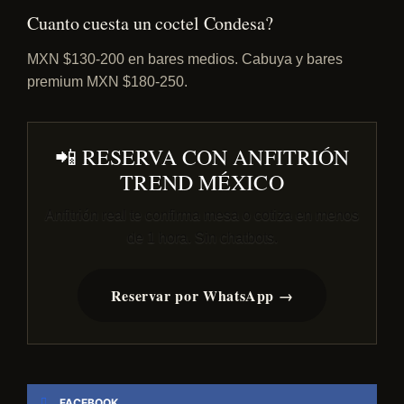
Cuanto cuesta un coctel Condesa?
MXN $130-200 en bares medios. Cabuya y bares
premium MXN $180-250.
📲 RESERVA CON ANFITRIÓN
TREND MÉXICO
Anfitrión real te confirma mesa o cotiza en menos
de 1 hora. Sin chatbots.
Reservar por WhatsApp →
FACEBOOK