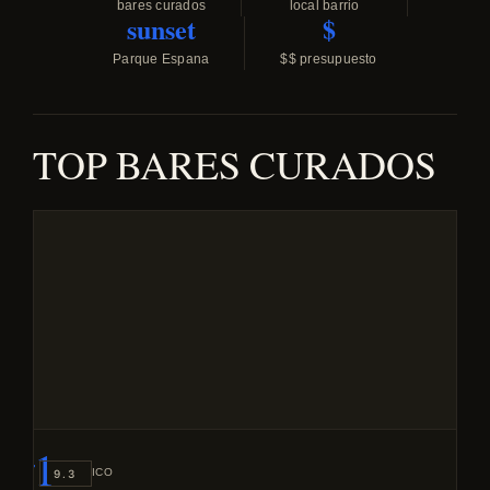
bares curados
local barrio
sunset
$
Parque Espana
$$ presupuesto
TOP BARES CURADOS
#1
ICONIC
9.3