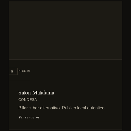
#3
RECOMMENDED
8.5
Salon Malafama
CONDESA
Billar + bar alternativo. Publico local autentico.
Ver venue →