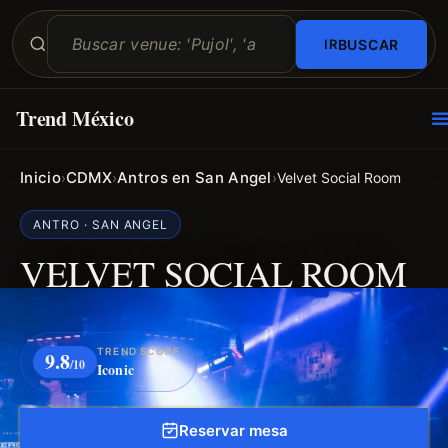
BUSCAR
Trend México
O
E
Inicio
CDMX
Antros en San Angel
›
›
›
Velvet Social Room
ANTRO · SAN ANGEL
VELVET SOCIAL ROOM
TREND SCORE
9.8
/10
Iconic
Reservar mesa