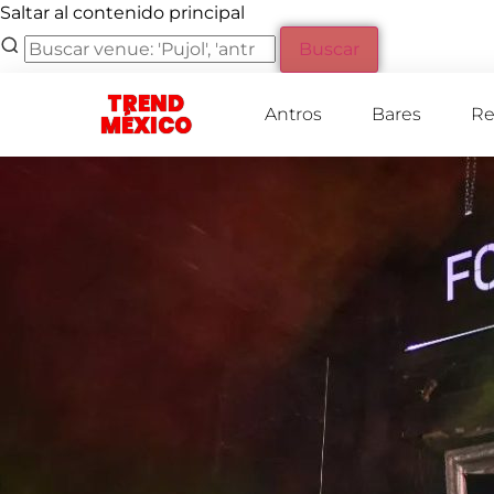
Saltar al contenido principal
Buscar
TREND
Antros
Bares
Re
MÉXICO