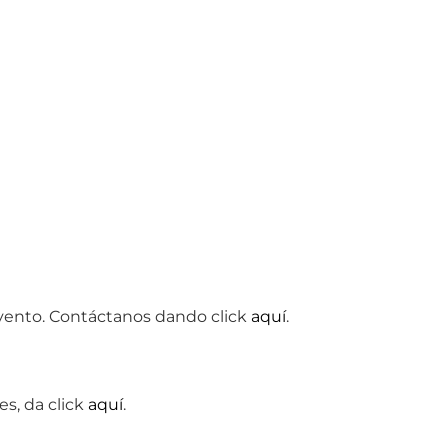
evento.
Contáctanos dando click
aquí
.
s, da click
aquí
.