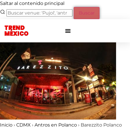
Saltar al contenido principal
Buscar
TREND
Otras ciudades
Eventos privados
MÉXICO
Inicio
›
CDMX
›
Antros en Polanco
›
Barezzito Polanco