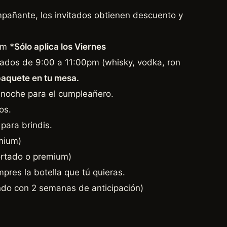
pañante, los invitados obtienen descuento y
 pm
*Sólo aplica los Viernes
itados de 9:00 a 11:00pm (whisky, vodka, ron
paquete en tu mesa.
a noche para el cumpleañero.
os.
para brindis.
mium)
ortado o premium)
res la botella que tú quieras.
ndo con 2 semanas de anticipación)