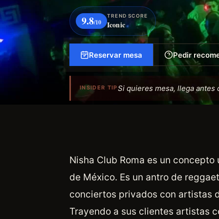
TREND SCORE
9.8
/10
Iconic
Reservar mesa
Pedir recom
Si quieres mesa, llega antes 
INSIDER TIP
Nisha Club Roma es un concepto ú
de México. Es un antro de reggae
conciertos privados con artistas 
Trayendo a sus clientes artistas 