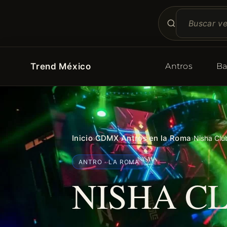
Trend México
Antros
Ba
Inicio
CDMX
Antros en la Roma
›
›
›
Nisha Cl
ANTRO · LA ROMA
NISHA C