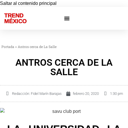
Saltar al contenido principal
TREND
Otras ciudades
Eventos privados
MÉXICO
Portada
»
Antros cerca de La Salle
ANTROS CERCA DE LA
SALLE
Redacción:
Fidel Marín Barajas
febrero 20, 2020
1:30 pm