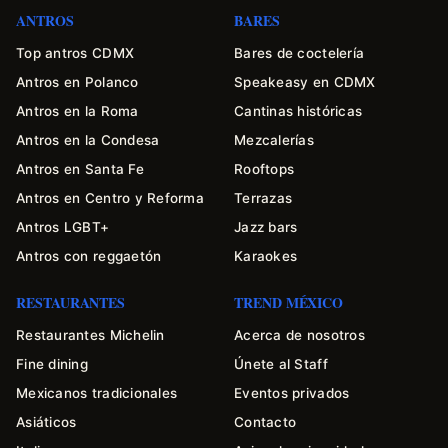
ANTROS
BARES
Top antros CDMX
Bares de coctelería
Antros en Polanco
Speakeasy en CDMX
Antros en la Roma
Cantinas históricas
Antros en la Condesa
Mezcalerías
Antros en Santa Fe
Rooftops
Antros en Centro y Reforma
Terrazas
Antros LGBT+
Jazz bars
Antros con reggaetón
Karaokes
RESTAURANTES
TREND MÉXICO
Restaurantes Michelin
Acerca de nosotros
Fine dining
Únete al Staff
Mexicanos tradicionales
Eventos privados
Asiáticos
Contacto