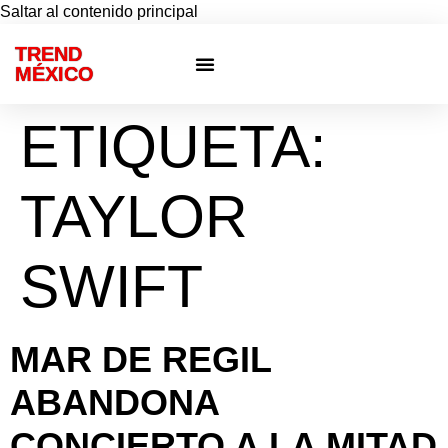
Saltar al contenido principal
TREND
MÉXICO
Otras ciudades
Eventos privados
ETIQUETA:
TAYLOR
SWIFT
MAR DE REGIL
ABANDONA
CONCIERTO A LA MITAD