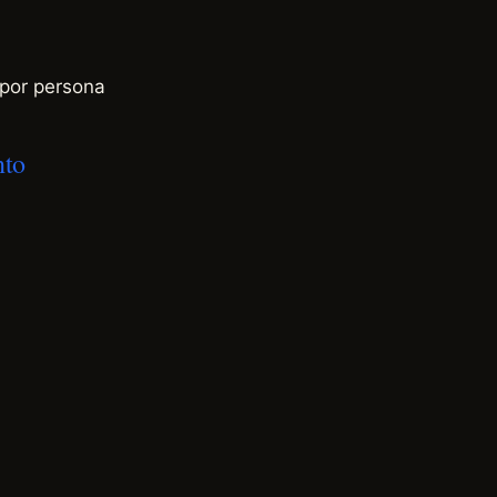
or persona
nto