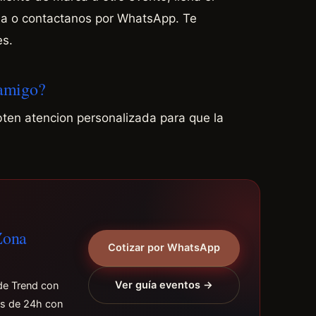
ina o contactanos por WhatsApp. Te
s.
 amigo?
bten atencion personalizada para que la
Zona
Cotizar por WhatsApp
Ver guía eventos →
de Trend con
os de 24h con