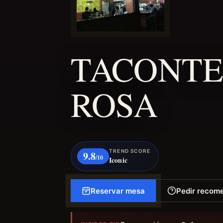
TACONTE
ROSA
TREND SCORE
9.8
/10
Iconic
Reservar mesa
Pedir recom